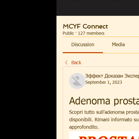
MCYF Connect
Public
·
127 members
Discussion
Media
Back
Эффект Доказан Экспе
September 1, 2023
Adenoma prosta
Scopri tutto sull'adenoma prostat
disponibili. Rimani informato sull
approfondito.