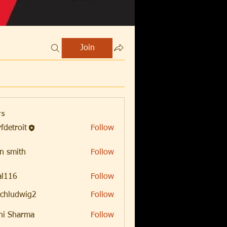
Join
s
fdetroit
Follow
oit
n smith
Follow
al116
Follow
chludwig2
Follow
dwig2
hi Sharma
Follow