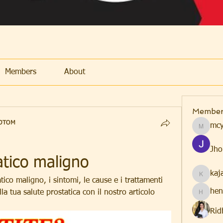
Members
About
Member
ртом
mcy
mcyfdetr
Jho
tico maligno
kaj
kajal116
ico maligno, i sintomi, le cause e i trattamenti 
hen
a tua salute prostatica con il nostro articolo 
henchlu
Rid