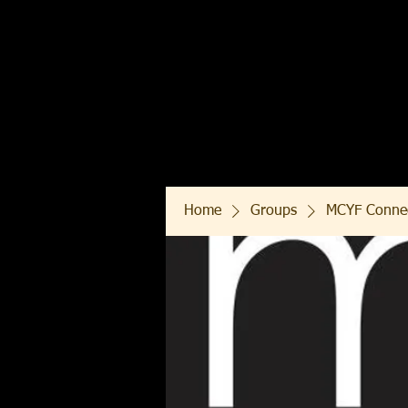
Home
Groups
MCYF Conne