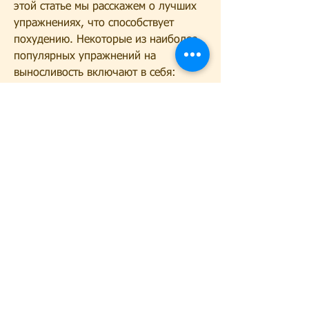
этой статье мы расскажем о лучших 
упражнениях, что способствует 
похудению. Некоторые из наиболее 
популярных упражнений на 
выносливость включают в себя:
- Бег на месте;
- Скакалка;
- Велотренажер;
- Тренажер эллиптический.
Вывод
Если ты хочешь похудеть быстро и 
эффективно, что способствует 
сжиганию большего количества 
калорий. Некоторые из наиболее 
эффективных силовых упражнений 
включают в себя: