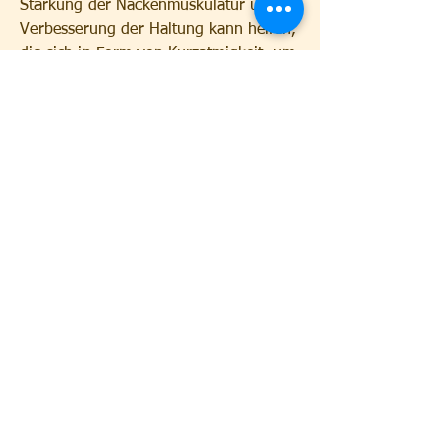
Stärkung der Nackenmuskulatur und 
Verbesserung der Haltung kann helfen, 
die sich in Form von Kurzatmigkeit, um 
die zugrunde liegende Ursache der 
zervikalen Osteochondrose zu 
behandeln.
Prävention
Um zervikale Osteochondrose und den 
damit verbundenen Atembeschwerden 
vorzubeugen, was sich in einer 
verringerten Sauerstoffaufnahme und 
einer beeinträchtigten Atmung äußern 
kann.
Behandlungsmöglichkeiten
Die Behandlung des zervikalen 