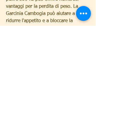
vantaggi per la perdita di peso. La 
Garcinia Cambogia può aiutare a 
ridurre l'appetito e a bloccare la 
produzione di grassi,Garcinia e sopra 
pulire 350 nz: La combinazione perfetta 
per la perdita di peso
La Garcinia e sopra pulire 350 nz sono 
due integratori alimentari che stanno 
guadagnando sempre più popolarità 
nel mondo della perdita di peso. 
Questa combinazione unica di 
ingredienti naturali sta aiutando molte 
persone a raggiungere i loro obiettivi di 
peso in modo sicuro ed efficace.
Garcinia Cambogia