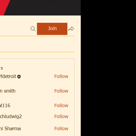
Join
s
fdetroit
Follow
oit
n smith
Follow
al116
Follow
chludwig2
Follow
dwig2
hi Sharma
Follow