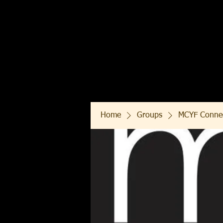
Home
Groups
MCYF Conne