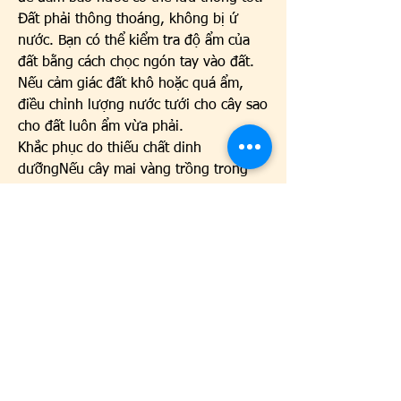
Đất phải thông thoáng, không bị ứ 
nước. Bạn có thể kiểm tra độ ẩm của 
đất bằng cách chọc ngón tay vào đất. 
Nếu cảm giác đất khô hoặc quá ẩm, 
điều chỉnh lượng nước tưới cho cây sao 
cho đất luôn ẩm vừa phải.
Khắc phục do thiếu chất dinh 
dưỡngNếu cây mai vàng trồng trong 
chậu bị thiếu chất, bạn nên thay chậu 
mới có đất giàu dinh dưỡng hoặc bón 
thêm phân hữu cơ như phân trùn quế, 
phân bò vi sinh hoặc phân từ rau củ 
quả cũ. Bón tưới sẽ tốt hơn vì ngoài 
cung cấp dinh dưỡng, nó còn giúp tăng 
độ ẩm cho đất, hỗ trợ cây phát triển tốt 
hơn.
Khắc phục do sâu bệnh hạiKhi chăm 
sóc cây vào mùa mưa, tránh tưới nước 