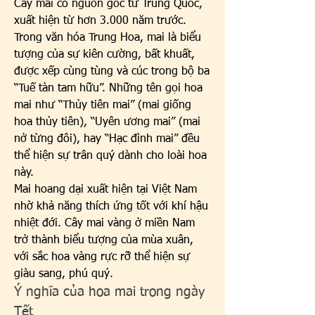
Cây mai có nguồn gốc từ Trung Quốc, 
xuất hiện từ hơn 3.000 năm trước. 
Trong văn hóa Trung Hoa, mai là biểu 
tượng của sự kiên cường, bất khuất, 
được xếp cùng tùng và cúc trong bộ ba 
“Tuế tàn tam hữu”. Những tên gọi hoa 
mai như “Thủy tiên mai” (mai giống 
hoa thủy tiên), “Uyên ương mai” (mai 
nở từng đôi), hay “Hạc đình mai” đều 
thể hiện sự trân quý dành cho loài hoa 
này.
Mai hoang dại xuất hiện tại Việt Nam 
nhờ khả năng thích ứng tốt với khí hậu 
nhiệt đới. Cây mai vàng ở miền Nam 
trở thành biểu tượng của mùa xuân, 
với sắc hoa vàng rực rỡ thể hiện sự 
giàu sang, phú quý.
Ý nghĩa của hoa mai trong ngày 
Tết