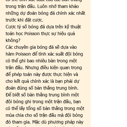
có thể tính xác suất của các bàn thắng 
trong trận đấu. Luôn nhớ tham khảo 
những dự đoán bóng đá chính xác nhất 
trước khi đặt cược.
Cược tỷ số bóng đá dựa trên kỹ thuật 
toán học Poisson thực sự hiệu quả 
không?
Các chuyên gia bóng đá sẽ dựa vào 
hàm Poisson để tính xác suất đội bóng 
có thể ghi bao nhiêu bàn trong một 
trận đấu. Nhưng điều kiện quan trọng 
để phép toán này được thực hiện và 
cho kết quả chính xác là bạn phải dự 
đoán đúng số bàn thắng trung bình.
Để biết số bàn thắng trung bình một 
đội bóng ghi trong một trận đấu, bạn 
có thể lấy tổng số bàn thắng trong một 
mùa chia cho số trận đấu mà đội bóng 
đó tham gia. Mặc dù phương pháp này 