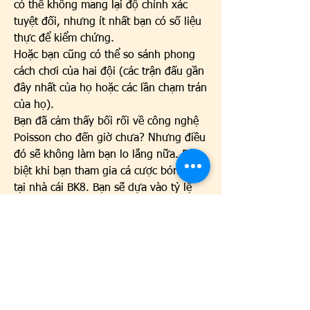
có thể không mang lại độ chính xác 
tuyệt đối, nhưng ít nhất bạn có số liệu 
thực để kiểm chứng.
Hoặc bạn cũng có thể so sánh phong 
cách chơi của hai đội (các trận đấu gần 
đây nhất của họ hoặc các lần chạm trán 
của họ).
Bạn đã cảm thấy bối rối về công nghệ 
Poisson cho đến giờ chưa? Nhưng điều 
đó sẽ không làm bạn lo lắng nữa. Đặc 
biệt khi bạn tham gia cá cược bóng đá 
tại nhà cái BK8. Bạn sẽ dựa vào tỷ lệ 
cược mà BK8 cung cấp và tính toán số 
bàn thắng trung bình chính xác trong 
khoảng đó.
Ví dụ: Trong trận Chelsea vs Brighton, 
nhà cái BK8 đưa ra tỷ lệ chấp bàn 
thắng là 0.5, và tỷ lệ Tài/Xỉu là 2.5. Do 
đó, số bàn thắng trung bình của 