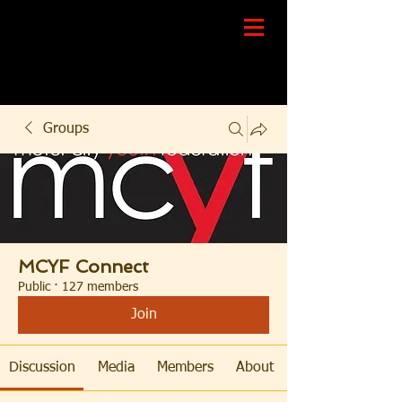
Groups
MCYF Connect
Public
·
127 members
Join
Discussion
Media
Members
About