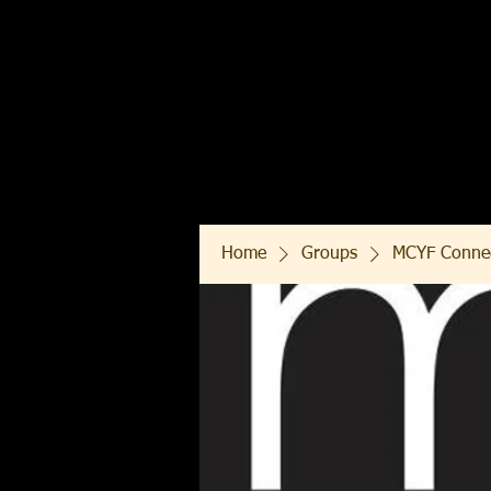
Home
Groups
MCYF Conne