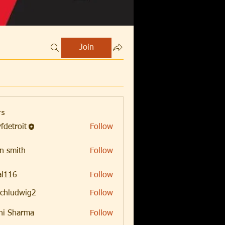
Join
s
fdetroit
Follow
oit
n smith
Follow
al116
Follow
chludwig2
Follow
dwig2
hi Sharma
Follow