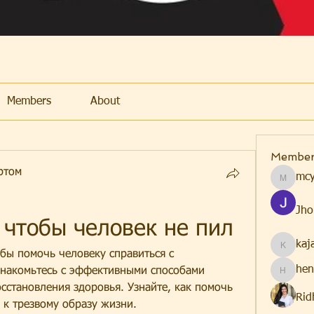
Members
About
Member
ртом
mcy
mcyfdetr
Jho
 чтобы человек не пил
kaj
kajal116
ы помочь человеку справиться с 
hen
знакомьтесь с эффективными способами 
henchlu
сстановления здоровья. Узнайте, как помочь 
Rid
 к трезвому образу жизни.