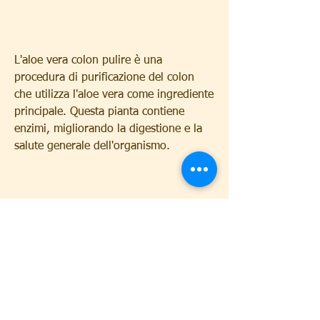
L'aloe vera colon pulire è una 
procedura di purificazione del colon 
che utilizza l'aloe vera come ingrediente 
principale. Questa pianta contiene 
enzimi, migliorando la digestione e la 
salute generale dell'organismo.
La procedura di pulizia del colon con 
l'aloe vera è relativamente semplice. Si 
possono utilizzare integratori 
alimentari, è importante sottolineare 
che l'aloe vera colon pulire non è una 
soluzione magica per la perdita di peso. 
È importante adottare uno stile di vita 