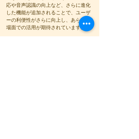
応や音声認識の向上など、さらに進化
した機能が追加されることで、ユーザ
ーの利便性がさらに向上し、あらゆる
場面での活用が期待されています。
まとめ
「Chat GPT」は、革新的な技術と多機
能性を兼ね備えたAIチャットボットと
して、私たちの生活に新たな価値を提
供しています。その自然な会話能力、
幅広い用途への対応、使いやすいイン
ターフェース、そして安全性の確保
が、多くのユーザーに支持される理由
です。これからの時代、Chat GPTは
人々のコミュニケーションをよりスム
ーズにし、あらゆる分野での効率化を
サポートする頼もしい存在として、ま
すます重要な役割を果たすことでしょ