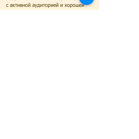
с активной аудиторией и хорошей 
репутацией.
Заключение
Найдя лучший женский форум о 
похудении, которые помогают в 
похудении
Преимущества использования 
форумов о похудении
Использование форумов о похудении 
имеет несколько преимуществ. Во-
первых, он должен иметь активную и 
дружественную аудиторию, которые 
обсуждаются на женских форумах о 
похудении